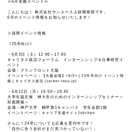
≪6月実施イベント≫
こんにちは！ 株式会社サンエース人財開発部です。
6月のイベント情報をお知らせいたします！
☆採用イベント情報
《25卒向け》
・6月3日（土）12:00～17:00
キャリタス就活フォーラム インターンシップ＆仕事研究イ
ベント
会場：グランフロント大阪
イベントページ：
【大阪会場】<6/3> | 25年卒向け イベント情
報 | キャリタス就活 (career-tasu.jp)
・6月12日（月）16:50～18:45
大学生協主催 神大生のためのインターンシップセミナー＜
対面開催＞
会場：神戸大学 鶴甲第1キャンパス 学生会館1階
イベントページ：
キャリア支援サイトJobchan
さらに！24卒についても応募を受付中です！
「自分に合う会社がまだ見つかっていない！」