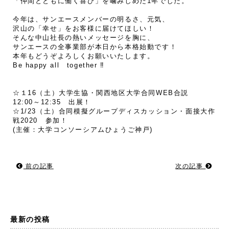
「仲間とともに働く喜び」を噛みしめた1年でした。
今年は、サンエースメンバーの明るさ、元気、
沢山の「幸せ」をお客様に届けてほしい！
そんな中山社長の熱いメッセージを胸に、
サンエースの全事業部が本日から本格始動です！
本年もどうぞよろしくお願いいたします。
Be happy all together ‼
☆１16（土）大学生協・関西地区大学合同WEB合説
12:00～12:35 出展！
☆1/23（土）合同模擬グループディスカッション・面接大作
戦2020 参加！
(主催：大学コンソーシアムひょうご神戸)
前の記事
次の記事
最新の投稿