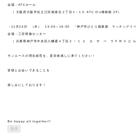
会場：ATCホール

　（ 大阪府大阪市住之江区南港北２丁目１−１０ ATC O's棟南館 2F）

・11月24日　（木）　13:00～16:00　「神戸市ひとり親家庭　マッチングイベ
会場：三宮研修センター

　（ 兵庫県神戸市中央区八幡通４丁目２ − １ ２　カ　サ　ベ　ラ F R Ⅱ ビ ル
サンエースの理念経営を、是非体感しに来てください！

皆様とお会いできることを

楽しみにしております！

Be happy all together!!
送信