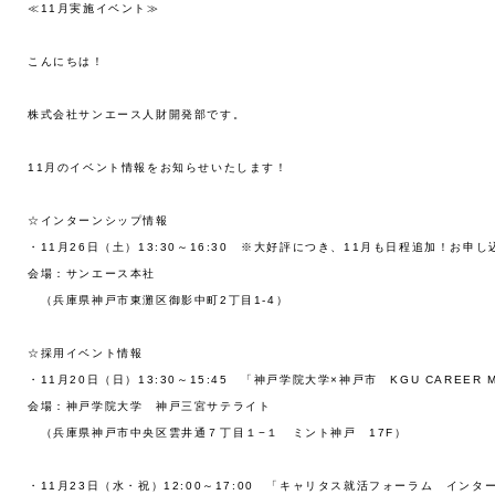
≪11月実施イベント≫

こんにちは！

株式会社サンエース人財開発部です。

11月のイベント情報をお知らせいたします！

☆インターンシップ情報

・11月26日（土）13:30～16:30　※大好評につき、11月も日程追加！お申し
会場：サンエース本社

　（兵庫県神戸市東灘区御影中町2丁目1-4）

☆採用イベント情報

・11月20日（日）13:30～15:45　「神戸学院大学×神戸市　KGU CAREER ME
会場：神戸学院大学　神戸三宮サテライト

　（兵庫県神戸市中央区雲井通７丁目１−１　ミント神戸　17F）

・11月23日（水・祝）12:00～17:00　「キャリタス就活フォーラム　インタ