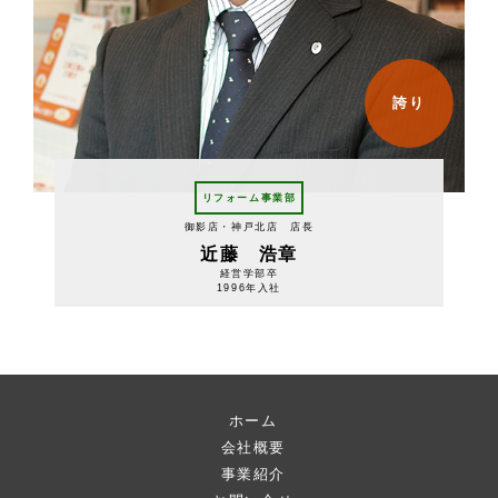
誇り
リフォーム事業部
御影店・神戸北店 店長
近藤 浩章
経営学部卒
1996年入社
ホーム
会社概要
事業紹介