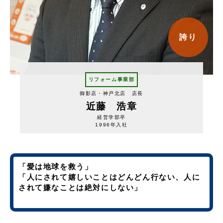
誇り
リフォーム事業部
御影店・神戸北店 店長
近藤 浩章
経営学部卒
1996年入社
「愛は地球を救う」
「人にされて嬉しいことはどんどん行ない、人に
されて嫌なことは絶対にしない」