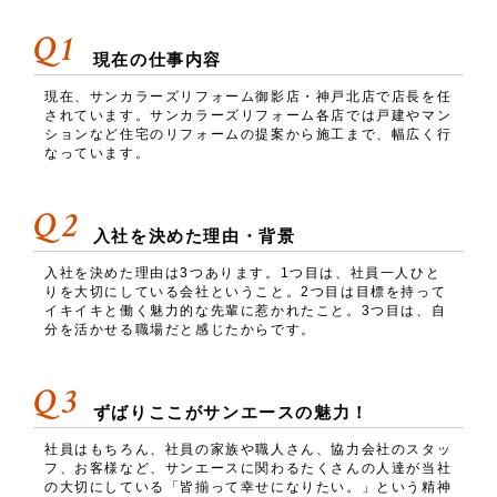
Q1
現在の仕事内容
現在、サンカラーズリフォーム御影店・神戸北店で店長を任
されています。サンカラーズリフォーム各店では戸建やマン
ションなど住宅のリフォームの提案から施工まで、幅広く行
なっています。
Q2
入社を決めた理由・背景
入社を決めた理由は3つあります。1つ目は、社員一人ひと
りを大切にしている会社ということ。2つ目は目標を持って
イキイキと働く魅力的な先輩に惹かれたこと。3つ目は、自
分を活かせる職場だと感じたからです。
Q3
ずばりここがサンエースの魅力！
社員はもちろん、社員の家族や職人さん、協力会社のスタッ
フ、お客様など、サンエースに関わるたくさんの人達が当社
の大切にしている「皆揃って幸せになりたい。」という精神