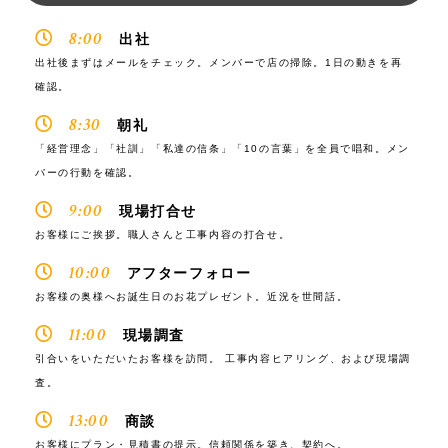
8:00
出社
出社後まずはメールをチェック。メンバーで店の掃除。1日の動きを再
確認。
8:30
朝礼
「経営理念」「社訓」「私達の信条」「10の言葉」を全員で唱和。メン
バーの行動を確認。
9:00
現場打合せ
お客様にご挨拶。職人さんと工事内容の打合せ。
10:00
アフターフォロー
お客様の奥様へお誕生日のお花プレゼント。近況を世間話。
11:00
現場調査
引合いをいただいたお客様を訪問。 工事内容ヒアリング、および現場調
査。
13:00
商談
お客様にプラン・見積書の提示。信頼関係を築き、契約へ。